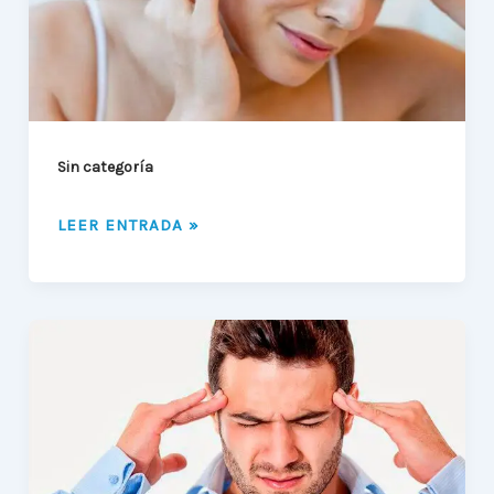
DE
LA
ARTICULACIÓN
TEMPOROMANDIBULAR
ATM
Sin categoría
LEER ENTRADA »
MIGRAÑA
Y
TRASTORNOS
DE
LA
ARTICULACIÓN
TEMPOROMANDIBULAR