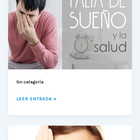
DORMIR
MAL
PUEDE
HACERTE
VULNERABLE
A
ENFERMEDADES
Sin categoría
LEER ENTRADA »
MOLESTIAS
AUDITIVAS