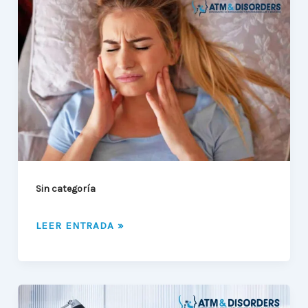
PARA
EL
DOLOR
DE
LA
MANDÍBULA
Sin categoría
LEER ENTRADA »
TRASTORNO