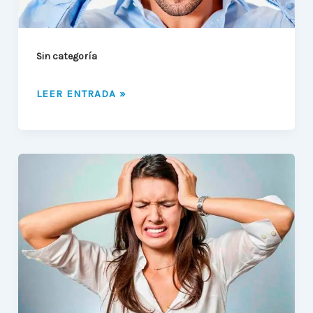
ATM
Sin categoría
LEER ENTRADA »
¿SUFRES
DE
DOLOR
DE
CABEZA?
CONOCE
LOS
TRASTORNOS
DE
LA