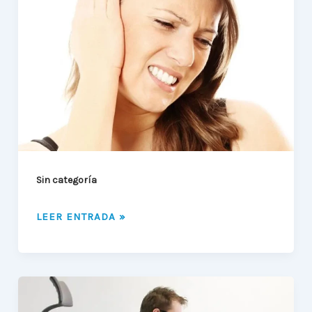
Y
TRASTORNO
DE
LA
ARTICULACION
TEMPOROMANDIBULAR
Sin categoría
LEER ENTRADA »
MALAS
POSTURAS