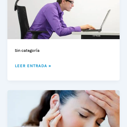
Y
TRASTORNOS
DE
LA
ARTICULACIÓN
TEMPORMANDIBULAR
ATM
Sin categoría
LEER ENTRADA »
DOLOR
DE
OÍDO
Y
TRASTORNOS