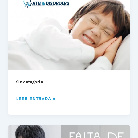
RECHINAN
LOS
DIENTES
DE
LOS
NIÑOS
AL
DORMIR?
Sin categoría
LEER ENTRADA »
SABIAS
QUE