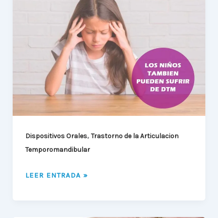
Y
ADOLESCENTES
TAMBIÉN
PUEDEN
TENER
TRASTORNO
DE
LA
ARTICULACIÓN
TEMPOROMANDIBULAR
,
Dispositivos Orales
Trastorno de la Articulacion
Temporomandibular
LEER ENTRADA »