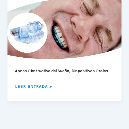
DISPOSITIVOS
ORALES
PARA
EL
TRATAMIENTO
DEL
APNEA
OBSTRUCTIVA
DEL
SUEÑO
,
Apnea Obstructiva del Sueño
Dispositivos Orales
LEER ENTRADA »