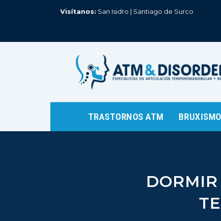
Ir
Visítanos:
San Isidro | Santiago de Surco
al
contenido
TRASTORNOS ATM
BRUXISM
DORMIR 
T